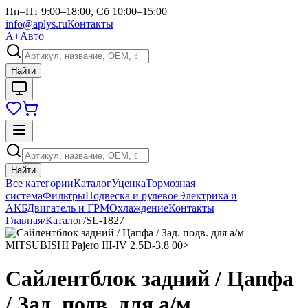
Пн–Пт 9:00–18:00, Сб 10:00–15:00
info@aplys.ru
Контакты
А+
Авто+
Найти
Найти
Все категории
Каталог
Уценка
Тормозная
система
Фильтры
Подвеска и рулевое
Электрика и
АКБ
Двигатель и ГРМ
Охлаждение
Контакты
Главная
/
Каталог
/
SL-1827
Сайлентблок задний / Цапфа
/ Зад. подв. для а/м