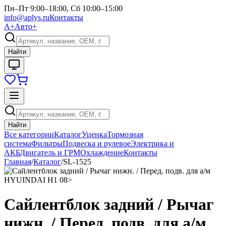
Пн–Пт 9:00–18:00, Сб 10:00–15:00
info@aplys.ru
Контакты
А+
Авто+
Найти
Найти
Все категории
Каталог
Уценка
Тормозная
система
Фильтры
Подвеска и рулевое
Электрика и
АКБ
Двигатель и ГРМ
Охлаждение
Контакты
Главная
/
Каталог
/
SL-1525
Сайлентблок задний / Рычаг
нижн. / Перед. подв. для а/м