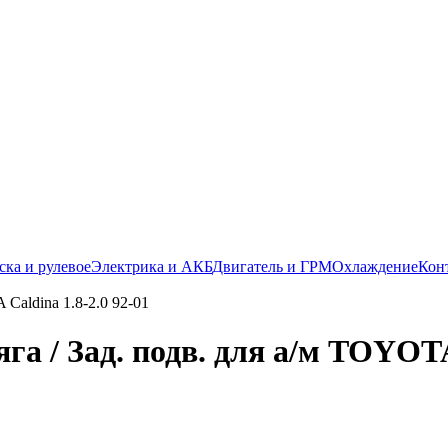
ска и рулевое
Электрика и АКБ
Двигатель и ГРМ
Охлаждение
Кон
га / Зад. подв. для а/м TOYOTA