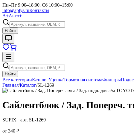
Пн–Пт 9:00–18:00, Сб 10:00–15:00
info@aplys.ru
Контакты
А+
Авто+
Найти
Найти
Все категории
Каталог
Уценка
Тормозная система
Фильтры
Подве
Главная
/
Каталог
/
SL-1269
Сайлентблок / Зад. Попереч. тя
SUFIX
· арт.
SL-1269
от
340 ₽