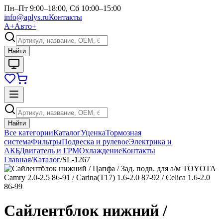
Пн–Пт 9:00–18:00, Сб 10:00–15:00
info@aplys.ru
Контакты
А+
Авто+
Найти
Найти
Все категории
Каталог
Уценка
Тормозная
система
Фильтры
Подвеска и рулевое
Электрика и
АКБ
Двигатель и ГРМ
Охлаждение
Контакты
Главная
/
Каталог
/
SL-1267
Сайлентблок нижний /