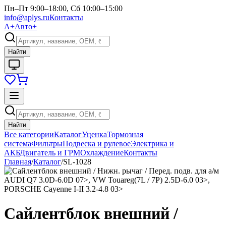
Пн–Пт 9:00–18:00, Сб 10:00–15:00
info@aplys.ru
Контакты
А+
Авто+
Найти
Найти
Все категории
Каталог
Уценка
Тормозная
система
Фильтры
Подвеска и рулевое
Электрика и
АКБ
Двигатель и ГРМ
Охлаждение
Контакты
Главная
/
Каталог
/
SL-1028
Сайлентблок внешний /