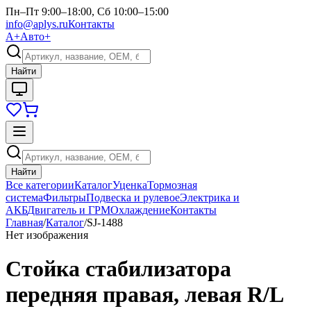
Пн–Пт 9:00–18:00, Сб 10:00–15:00
info@aplys.ru
Контакты
А+
Авто+
Найти
Найти
Все категории
Каталог
Уценка
Тормозная
система
Фильтры
Подвеска и рулевое
Электрика и
АКБ
Двигатель и ГРМ
Охлаждение
Контакты
Главная
/
Каталог
/
SJ-1488
Нет изображения
Стойка стабилизатора
передняя правая, левая R/L