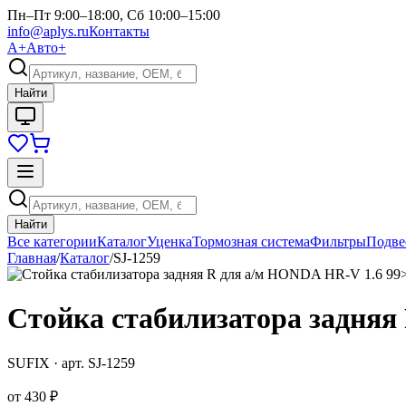
Пн–Пт 9:00–18:00, Сб 10:00–15:00
info@aplys.ru
Контакты
А+
Авто+
Найти
Найти
Все категории
Каталог
Уценка
Тормозная система
Фильтры
Подве
Главная
/
Каталог
/
SJ-1259
Стойка стабилизатора задняя
SUFIX
· арт.
SJ-1259
от
430 ₽