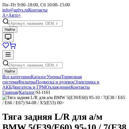
Пн–Пт 9:00–18:00, Сб 10:00–15:00
info@aplys.ru
Контакты
А+
Авто+
Найти
Найти
Все категории
Каталог
Уценка
Тормозная
система
Фильтры
Подвеска и рулевое
Электрика и
АКБ
Двигатель и ГРМ
Охлаждение
Контакты
Главная
/
Каталог
/
SI-1161
Тяга задняя L/R для а/м
BMW 5(E39/E60) 95-10 / 7(E38