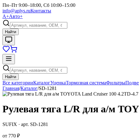
Пн–Пт 9:00–18:00, Сб 10:00–15:00
info@aplys.ru
Контакты
А+
Авто+
Найти
Найти
Все категории
Каталог
Уценка
Тормозная система
Фильтры
Подве
Главная
/
Каталог
/
SD-1281
Рулевая тяга L/R для а/м TOY
SUFIX
· арт.
SD-1281
от
770 ₽