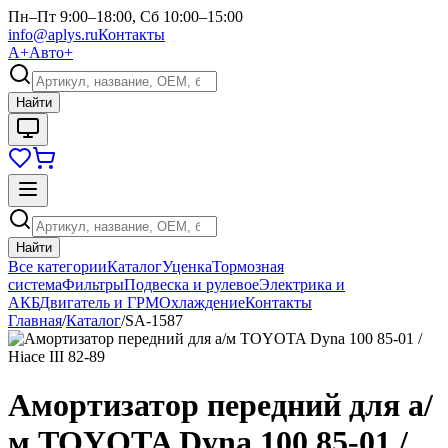
Пн–Пт 9:00–18:00, Сб 10:00–15:00
info@aplys.ru
Контакты
А+
Авто+
Найти
Найти
Все категории
Каталог
Уценка
Тормозная
система
Фильтры
Подвеска и рулевое
Электрика и
АКБ
Двигатель и ГРМ
Охлаждение
Контакты
Главная
/
Каталог
/
SA-1587
Амортизатор передний для а/
м TOYOTA Dyna 100 85-01 /