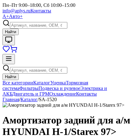
Пн–Пт 9:00–18:00, Сб 10:00–15:00
info@aplys.ru
Контакты
А+
Авто+
Найти
Найти
Все категории
Каталог
Уценка
Тормозная
система
Фильтры
Подвеска и рулевое
Электрика и
АКБ
Двигатель и ГРМ
Охлаждение
Контакты
Главная
/
Каталог
/
SA-1520
Амортизатор задний для а/м
HYUNDAI H-1/Starex 97>