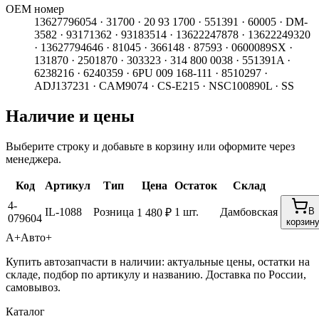
ОЕМ номер
13627796054 · 31700 · 20 93 1700 · 551391 · 60005 · DM-
3582 · 93171362 · 93183514 · 13622247878 · 13622249320
· 13627794646 · 81045 · 366148 · 87593 · 0600089SX ·
131870 · 2501870 · 303323 · 314 800 0038 · 551391A ·
6238216 · 6240359 · 6PU 009 168-111 · 8510297 ·
ADJ137231 · CAM9074 · CS-E215 · NSC100890L · SS
Наличие и цены
Выберите строку и добавьте в корзину или оформите через
менеджера.
Код
Артикул
Тип
Цена
Остаток
Склад
4-
IL-1088
Розница
1 шт.
Дамбовская
В
1 480 ₽
079604
корзин
А+
Авто+
Купить автозапчасти в наличии: актуальные цены, остатки на
складе, подбор по артикулу и названию. Доставка по России,
самовывоз.
Каталог