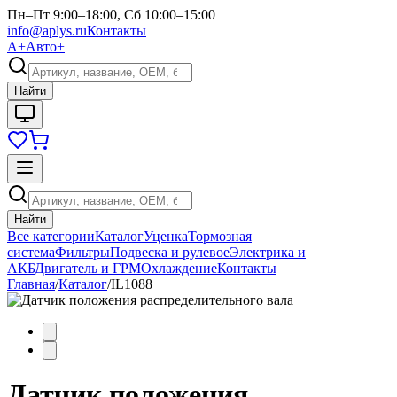
Пн–Пт 9:00–18:00, Сб 10:00–15:00
info@aplys.ru
Контакты
А+
Авто+
Найти
Найти
Все категории
Каталог
Уценка
Тормозная
система
Фильтры
Подвеска и рулевое
Электрика и
АКБ
Двигатель и ГРМ
Охлаждение
Контакты
Главная
/
Каталог
/
IL1088
Датчик положения