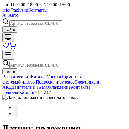
Пн–Пт 9:00–18:00, Сб 10:00–15:00
info@aplys.ru
Контакты
А+
Авто+
Найти
Найти
Все категории
Каталог
Уценка
Тормозная
система
Фильтры
Подвеска и рулевое
Электрика и
АКБ
Двигатель и ГРМ
Охлаждение
Контакты
Главная
/
Каталог
/
IL-1217
Датчик положения