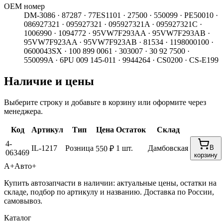
ОЕМ номер
DM-3086 · 87287 · 77ES1101 · 27500 · 550099 · PE50010 ·
086927321 · 095927321 · 095927321A · 095927321C ·
1006990 · 1094772 · 95VW7F293AA · 95VW7F293AB ·
95VW7F923AA · 95VW7F923AB · 81534 · 1198000100 ·
0600043SX · 100 899 0061 · 303007 · 30 92 7500 ·
550099A · 6PU 009 145-011 · 9944264 · CS0200 · CS-E199
Наличие и цены
Выберите строку и добавьте в корзину или оформите через
менеджера.
Код
Артикул
Тип
Цена
Остаток
Склад
4-
IL-1217
Розница
1 шт.
Дамбовская
В
550 ₽
063469
корзину
А+
Авто+
Купить автозапчасти в наличии: актуальные цены, остатки на
складе, подбор по артикулу и названию. Доставка по России,
самовывоз.
Каталог