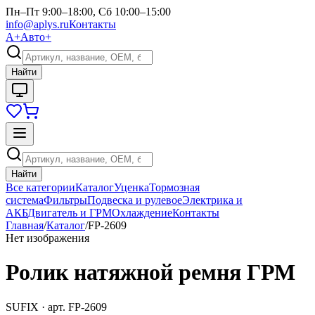
Пн–Пт 9:00–18:00, Сб 10:00–15:00
info@aplys.ru
Контакты
А+
Авто+
Найти
Найти
Все категории
Каталог
Уценка
Тормозная
система
Фильтры
Подвеска и рулевое
Электрика и
АКБ
Двигатель и ГРМ
Охлаждение
Контакты
Главная
/
Каталог
/
FP-2609
Нет изображения
Ролик натяжной ремня ГРМ
SUFIX
· арт.
FP-2609