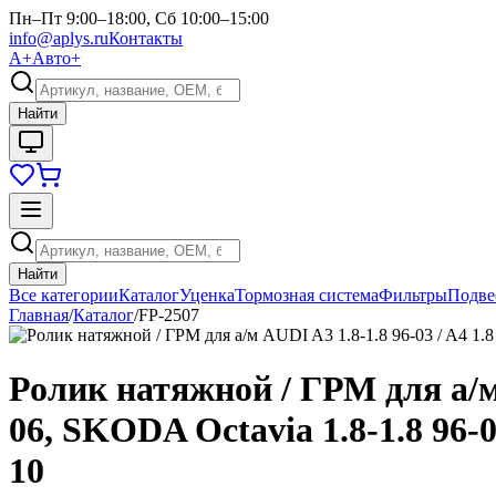
Пн–Пт 9:00–18:00, Сб 10:00–15:00
info@aplys.ru
Контакты
А+
Авто+
Найти
Найти
Все категории
Каталог
Уценка
Тормозная система
Фильтры
Подве
Главная
/
Каталог
/
FP-2507
Ролик натяжной / ГРМ для а/м AU
06, SKODA Octavia 1.8-1.8 96-06
10