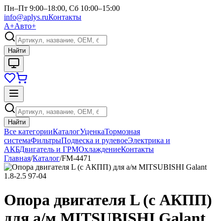
Пн–Пт 9:00–18:00, Сб 10:00–15:00
info@aplys.ru
Контакты
А+
Авто+
Найти
Найти
Все категории
Каталог
Уценка
Тормозная
система
Фильтры
Подвеска и рулевое
Электрика и
АКБ
Двигатель и ГРМ
Охлаждение
Контакты
Главная
/
Каталог
/
FM-4471
Опора двигателя L (c АКПП)
для а/м MITSUBISHI Galant