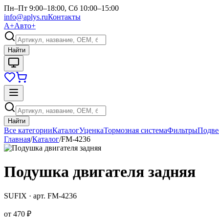
Пн–Пт 9:00–18:00, Сб 10:00–15:00
info@aplys.ru
Контакты
А+
Авто+
Найти
Найти
Все категории
Каталог
Уценка
Тормозная система
Фильтры
Подве
Главная
/
Каталог
/
FM-4236
Подушка двигателя задняя
SUFIX
· арт.
FM-4236
от
470 ₽