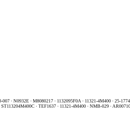
0-007 · N0932E · M8080217 · 1132095F0A · 11321-4M400 · 25-17
· ST113204M400C · TEF1637 · 11321-4M400 · NMB-029 · AR0071