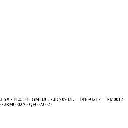
743-SX · FL0354 · GM-3202 · JDN0932E · JDN0932EZ · JRM0012 ·
0 · JRM0002A · QF00A0027