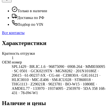
Только в наличии
Доставка по РФ
Подбор по VIN
Все контакты
Характеристики
Кратность отгрузки
1
ОЕМ номер
SPL1429 · BR.IC.1.6 · 96875090 · 6908-264 · MMI030095
· SC 0501 · GCK0219TN · MGN8282 · 201N10180Z ·
20615 · 61-00237-SX · CG-44 · CZ8830A · GIG16121 ·
HLIC0010 · MIC-E406 · SM-ICU028 · ST860018 ·
THG1113 · Z29021R · 9023781 · BO-W15 · 10808E ·
AMDEL77 · 133970 · 19374095 · 2503970 · 5DA 358 168-
431 · 78-0W-W1
Наличие и цены