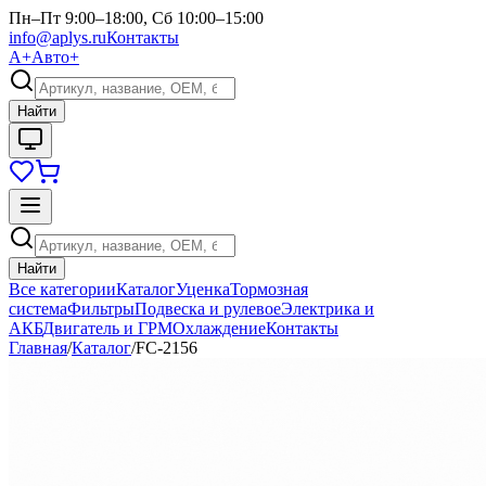
Пн–Пт 9:00–18:00, Сб 10:00–15:00
info@aplys.ru
Контакты
А+
Авто+
Найти
Найти
Все категории
Каталог
Уценка
Тормозная
система
Фильтры
Подвеска и рулевое
Электрика и
АКБ
Двигатель и ГРМ
Охлаждение
Контакты
Главная
/
Каталог
/
FC-2156