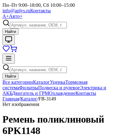
Пн–Пт 9:00–18:00, Сб 10:00–15:00
info@aplys.ru
Контакты
А+
Авто+
Найти
Найти
Все категории
Каталог
Уценка
Тормозная
система
Фильтры
Подвеска и рулевое
Электрика и
АКБ
Двигатель и ГРМ
Охлаждение
Контакты
Главная
/
Каталог
/
FB-3149
Нет изображения
Ремень поликлиновый
6PK1148