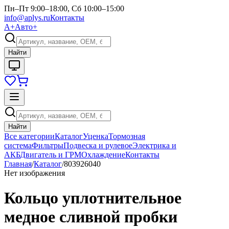
Пн–Пт 9:00–18:00, Сб 10:00–15:00
info@aplys.ru
Контакты
А+
Авто+
Найти
Найти
Все категории
Каталог
Уценка
Тормозная
система
Фильтры
Подвеска и рулевое
Электрика и
АКБ
Двигатель и ГРМ
Охлаждение
Контакты
Главная
/
Каталог
/
803926040
Нет изображения
Кольцо уплотнительное
медное сливной пробки