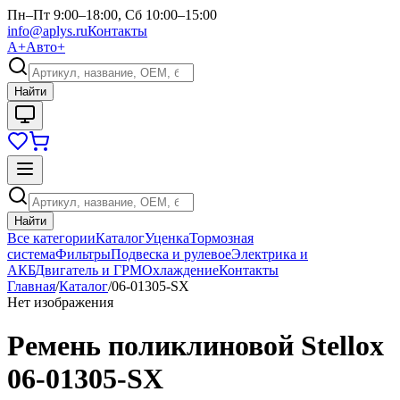
Пн–Пт 9:00–18:00, Сб 10:00–15:00
info@aplys.ru
Контакты
А+
Авто+
Найти
Найти
Все категории
Каталог
Уценка
Тормозная
система
Фильтры
Подвеска и рулевое
Электрика и
АКБ
Двигатель и ГРМ
Охлаждение
Контакты
Главная
/
Каталог
/
06-01305-SX
Нет изображения
Ремень поликлиновой Stellox
06-01305-SX