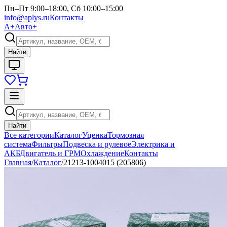
Пн–Пт 9:00–18:00, Сб 10:00–15:00
info@aplys.ru
Контакты
А+
Авто+
Найти
Найти
Все категории
Каталог
Уценка
Тормозная
система
Фильтры
Подвеска и рулевое
Электрика и
АКБ
Двигатель и ГРМ
Охлаждение
Контакты
Главная
/
Каталог
/
21213-1004015 (205806)