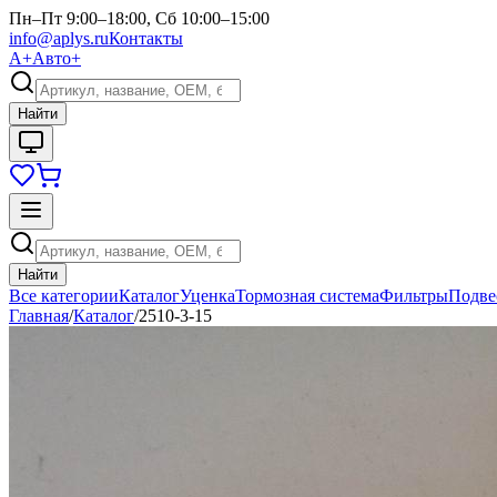
Пн–Пт 9:00–18:00, Сб 10:00–15:00
info@aplys.ru
Контакты
А+
Авто+
Найти
Найти
Все категории
Каталог
Уценка
Тормозная система
Фильтры
Подве
Главная
/
Каталог
/
2510-3-15