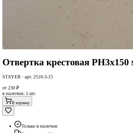
Отвертка крестовая PH3x15
STAYER
· арт.
2510-3-15
от
230 ₽
в наличии
:
1 шт.
В корзину
Только в наличии