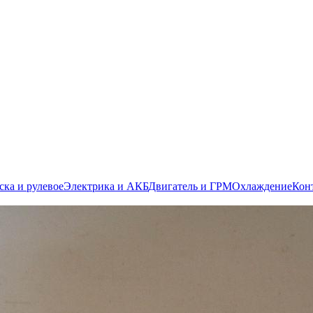
ска и рулевое
Электрика и АКБ
Двигатель и ГРМ
Охлаждение
Кон