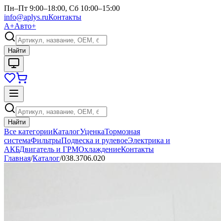
Пн–Пт 9:00–18:00, Сб 10:00–15:00
info@aplys.ru
Контакты
А+
Авто+
Найти
Найти
Все категории
Каталог
Уценка
Тормозная
система
Фильтры
Подвеска и рулевое
Электрика и
АКБ
Двигатель и ГРМ
Охлаждение
Контакты
Главная
/
Каталог
/
038.3706.020