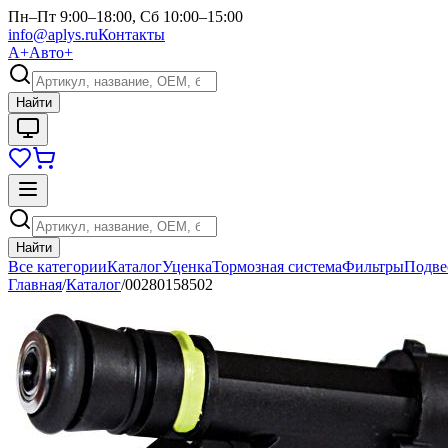
Пн–Пт 9:00–18:00, Сб 10:00–15:00
info@aplys.ru
Контакты
А+
Авто+
Найти
Найти
Все категории
Каталог
Уценка
Тормозная система
Фильтры
Подве
Главная
/
Каталог
/
00280158502