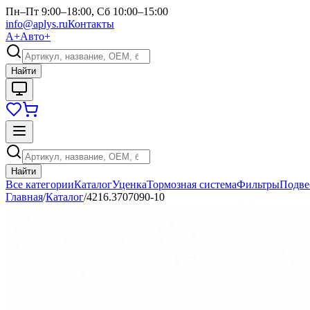
Пн–Пт 9:00–18:00, Сб 10:00–15:00
info@aplys.ru
Контакты
А+
Авто+
Найти
Найти
Все категории
Каталог
Уценка
Тормозная система
Фильтры
Подве
Главная
/
Каталог
/
4216.3707090-10