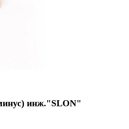
(минус) инж."SLON"