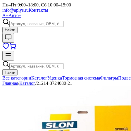
Пн–Пт 9:00–18:00, Сб 10:00–15:00
info@aplys.ru
Контакты
А+
Авто+
Найти
Найти
Все категории
Каталог
Уценка
Тормозная система
Фильтры
Подве
Главная
/
Каталог
/
21214-3724080-21