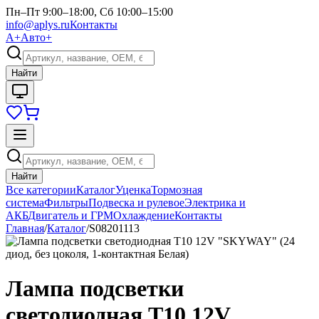
Пн–Пт 9:00–18:00, Сб 10:00–15:00
info@aplys.ru
Контакты
А+
Авто+
Найти
Найти
Все категории
Каталог
Уценка
Тормозная
система
Фильтры
Подвеска и рулевое
Электрика и
АКБ
Двигатель и ГРМ
Охлаждение
Контакты
Главная
/
Каталог
/
S08201113
Лампа подсветки
светодиодная T10 12V