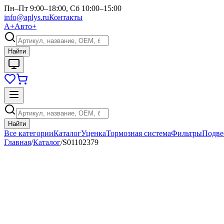
Пн–Пт 9:00–18:00, Сб 10:00–15:00
info@aplys.ru
Контакты
А+
Авто+
Найти
Найти
Все категории
Каталог
Уценка
Тормозная система
Фильтры
Подве
Главная
/
Каталог
/
S01102379