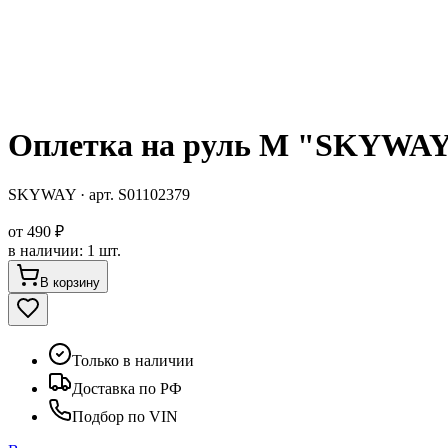
Оплетка на руль M "SKYWAY"
SKYWAY
· арт.
S01102379
от
490 ₽
в наличии
:
1 шт.
В корзину
Только в наличии
Доставка по РФ
Подбор по VIN