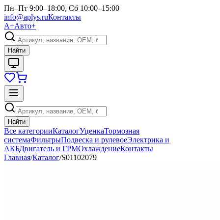
Пн–Пт 9:00–18:00, Сб 10:00–15:00
info@aplys.ru
Контакты
А+
Авто+
Найти
Найти
Все категории
Каталог
Уценка
Тормозная
система
Фильтры
Подвеска и рулевое
Электрика и
АКБ
Двигатель и ГРМ
Охлаждение
Контакты
Главная
/
Каталог
/
S01102079