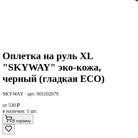
Оплетка на руль XL
"SKYWAY" эко-кожа,
черный (гладкая ECO)
SKYWAY
· арт.
S01102079
от
530 ₽
в наличии
:
1 шт.
В корзину