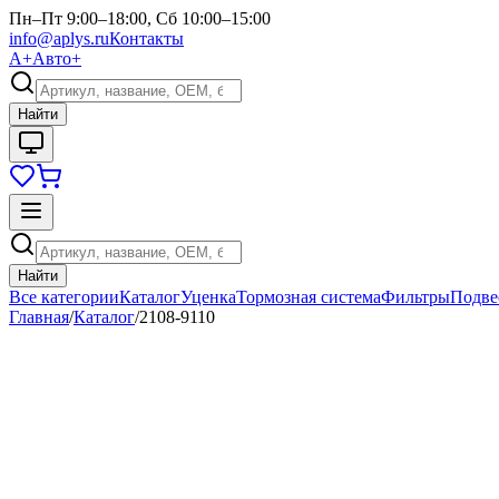
Пн–Пт 9:00–18:00, Сб 10:00–15:00
info@aplys.ru
Контакты
А+
Авто+
Найти
Найти
Все категории
Каталог
Уценка
Тормозная система
Фильтры
Подве
Главная
/
Каталог
/
2108-9110