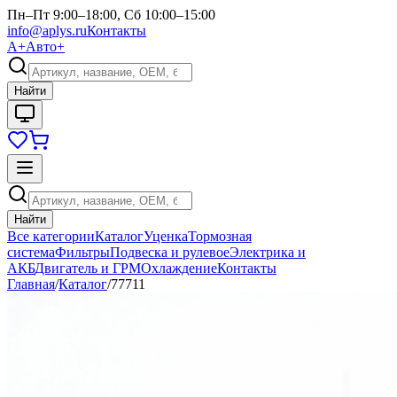
Пн–Пт 9:00–18:00, Сб 10:00–15:00
info@aplys.ru
Контакты
А+
Авто+
Найти
Найти
Все категории
Каталог
Уценка
Тормозная
система
Фильтры
Подвеска и рулевое
Электрика и
АКБ
Двигатель и ГРМ
Охлаждение
Контакты
Главная
/
Каталог
/
77711