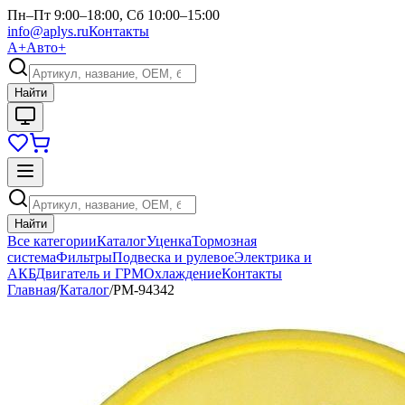
Пн–Пт 9:00–18:00, Сб 10:00–15:00
info@aplys.ru
Контакты
А+
Авто+
Найти
Найти
Все категории
Каталог
Уценка
Тормозная
система
Фильтры
Подвеска и рулевое
Электрика и
АКБ
Двигатель и ГРМ
Охлаждение
Контакты
Главная
/
Каталог
/
РМ-94342