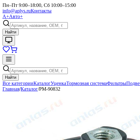
Пн–Пт 9:00–18:00, Сб 10:00–15:00
info@aplys.ru
Контакты
А+
Авто+
Найти
Найти
Все категории
Каталог
Уценка
Тормозная система
Фильтры
Подве
Главная
/
Каталог
/
РМ-90832