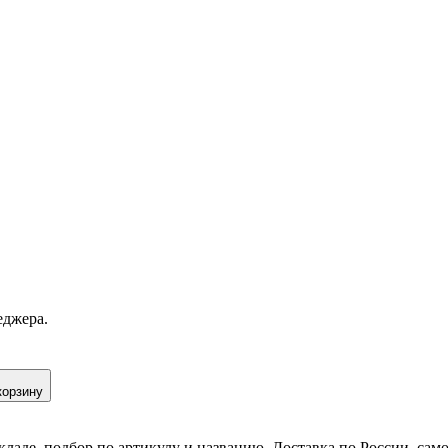
еджера.
корзину
кладе, подбор по артикулу и названию. Доставка по России, сам