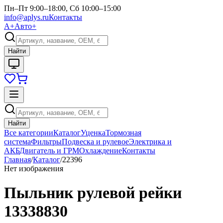
Пн–Пт 9:00–18:00, Сб 10:00–15:00
info@aplys.ru
Контакты
А+
Авто+
Найти
Найти
Все категории
Каталог
Уценка
Тормозная
система
Фильтры
Подвеска и рулевое
Электрика и
АКБ
Двигатель и ГРМ
Охлаждение
Контакты
Главная
/
Каталог
/
22396
Нет изображения
Пыльник рулевой рейки
13338830