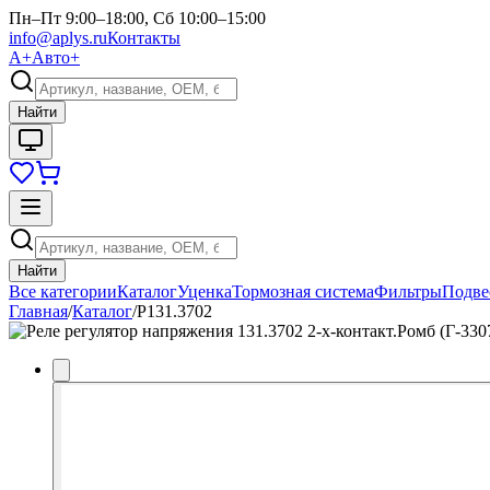
Пн–Пт 9:00–18:00, Сб 10:00–15:00
info@aplys.ru
Контакты
А+
Авто+
Найти
Найти
Все категории
Каталог
Уценка
Тормозная система
Фильтры
Подве
Главная
/
Каталог
/
Р131.3702