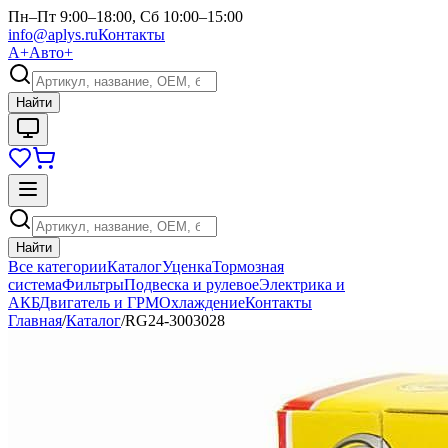
Пн–Пт 9:00–18:00, Сб 10:00–15:00
info@aplys.ru
Контакты
А+
Авто+
Найти
Найти
Все категории
Каталог
Уценка
Тормозная
система
Фильтры
Подвеска и рулевое
Электрика и
АКБ
Двигатель и ГРМ
Охлаждение
Контакты
Главная
/
Каталог
/
RG24-3003028