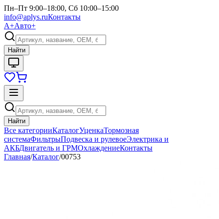
Пн–Пт 9:00–18:00, Сб 10:00–15:00
info@aplys.ru
Контакты
А+
Авто+
Найти
Найти
Все категории
Каталог
Уценка
Тормозная
система
Фильтры
Подвеска и рулевое
Электрика и
АКБ
Двигатель и ГРМ
Охлаждение
Контакты
Главная
/
Каталог
/
00753