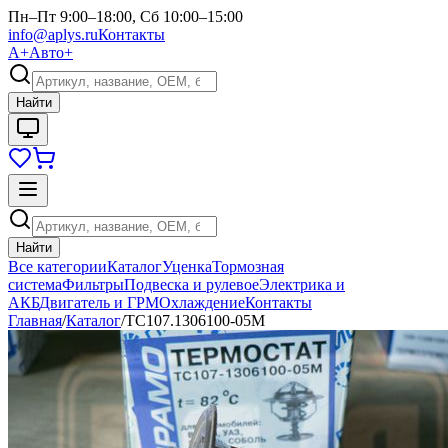
Пн–Пт 9:00–18:00, Сб 10:00–15:00
info@aplys.ru
Контакты
А+
Авто+
Найти
Найти
Все категории
Каталог
Уценка
Тормозная
система
Фильтры
Подвеска и рулевое
Электрика и
АКБ
Двигатель и ГРМ
Охлаждение
Контакты
Главная
/
Каталог
/
ТС107.1306100-05М