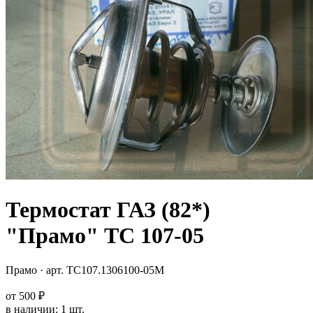
Термостат ГАЗ (82*)
"Прамо" ТС 107-05
Прамо
· арт.
ТС107.1306100-05М
от
500 ₽
в наличии
:
1 шт.