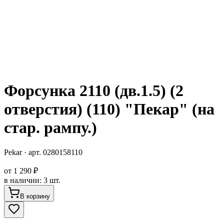
Форсунка 2110 (дв.1.5) (2
отверстия) (110) "Пекар" (на
стар. рампу.)
Pekar
· арт.
0280158110
от
1 290 ₽
в наличии
:
3 шт.
В корзину