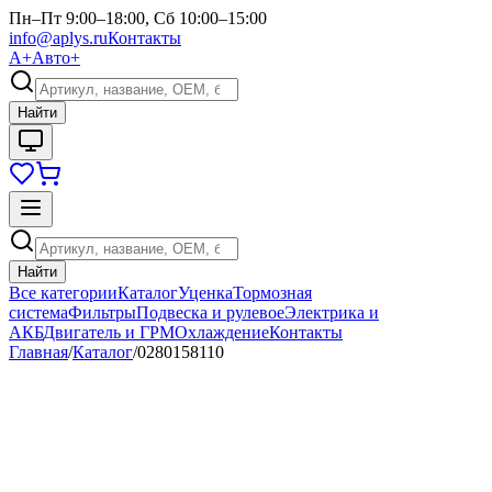
Пн–Пт 9:00–18:00, Сб 10:00–15:00
info@aplys.ru
Контакты
А+
Авто+
Найти
Найти
Все категории
Каталог
Уценка
Тормозная
система
Фильтры
Подвеска и рулевое
Электрика и
АКБ
Двигатель и ГРМ
Охлаждение
Контакты
Главная
/
Каталог
/
0280158110