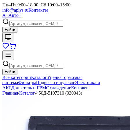
Пн–Пт 9:00–18:00, Сб 10:00–15:00
info@aplys.ru
Контакты
А+
Авто+
Найти
Найти
Все категории
Каталог
Уценка
Тормозная
система
Фильтры
Подвеска и рулевое
Электрика и
АКБ
Двигатель и ГРМ
Охлаждение
Контакты
Главная
/
Каталог
/
450Д-5107310 (030043)