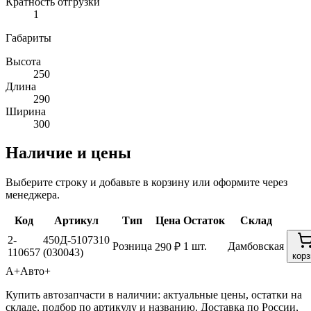
Кратность отгрузки
1
Габариты
Высота
250
Длина
290
Ширина
300
Наличие и цены
Выберите строку и добавьте в корзину или оформите через
менеджера.
Код
Артикул
Тип
Цена
Остаток
Склад
2-
450Д-5107310
Розница
1 шт.
Дамбовская
290 ₽
110657
(030043)
корз
А+
Авто+
Купить автозапчасти в наличии: актуальные цены, остатки на
складе, подбор по артикулу и названию. Доставка по России,