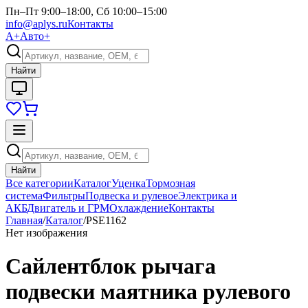
Пн–Пт 9:00–18:00, Сб 10:00–15:00
info@aplys.ru
Контакты
А+
Авто+
Найти
Найти
Все категории
Каталог
Уценка
Тормозная
система
Фильтры
Подвеска и рулевое
Электрика и
АКБ
Двигатель и ГРМ
Охлаждение
Контакты
Главная
/
Каталог
/
PSE1162
Нет изображения
Сайлентблок рычага
подвески маятника рулевого