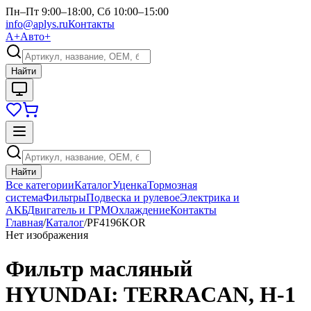
Пн–Пт 9:00–18:00, Сб 10:00–15:00
info@aplys.ru
Контакты
А+
Авто+
Найти
Найти
Все категории
Каталог
Уценка
Тормозная
система
Фильтры
Подвеска и рулевое
Электрика и
АКБ
Двигатель и ГРМ
Охлаждение
Контакты
Главная
/
Каталог
/
PF4196KOR
Нет изображения
Фильтр масляный
HYUNDAI: TERRACAN, H-1