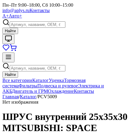
Пн–Пт 9:00–18:00, Сб 10:00–15:00
info@aplys.ru
Контакты
А+
Авто+
Найти
Найти
Все категории
Каталог
Уценка
Тормозная
система
Фильтры
Подвеска и рулевое
Электрика и
АКБ
Двигатель и ГРМ
Охлаждение
Контакты
Главная
/
Каталог
/
PCV5009
Нет изображения
ШРУС внутренний 25x35x30
MITSUBISHI: SPACE