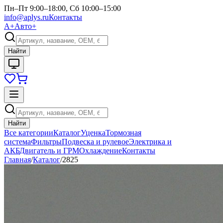
Пн–Пт 9:00–18:00, Сб 10:00–15:00
info@aplys.ru
Контакты
А+
Авто+
Найти
Найти
Все категории
Каталог
Уценка
Тормозная
система
Фильтры
Подвеска и рулевое
Электрика и
АКБ
Двигатель и ГРМ
Охлаждение
Контакты
Главная
/
Каталог
/
2825