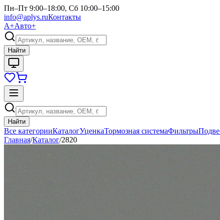
Пн–Пт 9:00–18:00, Сб 10:00–15:00
info@aplys.ru
Контакты
А+
Авто+
Найти
Найти
Все категории
Каталог
Уценка
Тормозная система
Фильтры
Подве
Главная
/
Каталог
/
2820