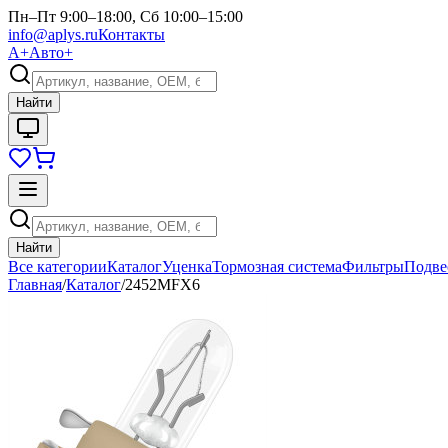
Пн–Пт 9:00–18:00, Сб 10:00–15:00
info@aplys.ru
Контакты
А+
Авто+
Найти
Найти
Все категории
Каталог
Уценка
Тормозная система
Фильтры
Подве
Главная
/
Каталог
/
2452MFX6