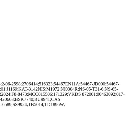
;2-06-2598;2706414;516323;54467EN11A;54467-JD000;54467-
1;J1169;KAT-3142NIS;M1972;NI0304R;NS-05-T31-6;NS-65-
2024;F8-8473;MCC015506;171329;VKDS 872001;00463092;017-
AW1420668;BSK7740;BU9941;CAS-
R-6589;SS9924;TB5014;TD1896W;