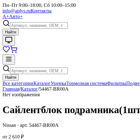
Пн–Пт 9:00–18:00, Сб 10:00–15:00
info@aplys.ru
Контакты
А+
Авто+
Найти
Найти
Все категории
Каталог
Уценка
Тормозная система
Фильтры
Подве
Главная
/
Каталог
/
54467-BR00A
Нет изображения
Сайлентблок подрамника(1шт
Nissan
· арт.
54467-BR00A
от
2 610 ₽