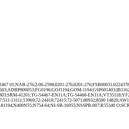
67 01;NAB-276;2-06-2598;0201-276;0201-276;FSB00031;0224378
603;ADBP800053;FG0196;GOJ1194;GOM-1194;GSP601403;IB11620
803;SRM-41201;TG-54467-EN11A;TG-54468-EN11A;VT35118;YF2
07;511-13111;53969;72-24418;72415;72-5071;80932;8500 14820;
81194;N400N55;N754-64;NI-SB-16955;NSSPB-007;R55340 O;SC