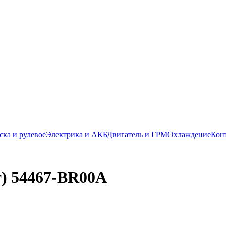
ска и рулевое
Электрика и АКБ
Двигатель и ГРМ
Охлаждение
Кон
) 54467-BR00A