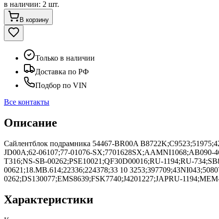
в наличии
:
2 шт.
В корзину
Только в наличии
Доставка по РФ
Подбор по VIN
Все контакты
Описание
Сайлентблок подрамника 54467-BR00A B8722K;C9523;51975;424
JD00A;62-06107;77-01076-SX;7701628SX;AAMNI1068;AB090-4
T316;NS-SB-00262;PSE10021;QF30D00016;RU-1194;RU-734;SB
00621;18.MB.614;22336;224378;33 10 3253;397709;43NI043;508
0262;DS130077;EMS8639;FSK7740;J4201227;JAPRU-1194;MEM-
Характеристики