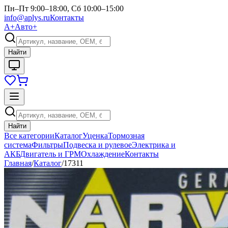
Пн–Пт 9:00–18:00, Сб 10:00–15:00
info@aplys.ru
Контакты
А+
Авто+
Найти
Найти
Все категории
Каталог
Уценка
Тормозная
система
Фильтры
Подвеска и рулевое
Электрика и
АКБ
Двигатель и ГРМ
Охлаждение
Контакты
Главная
/
Каталог
/
17311