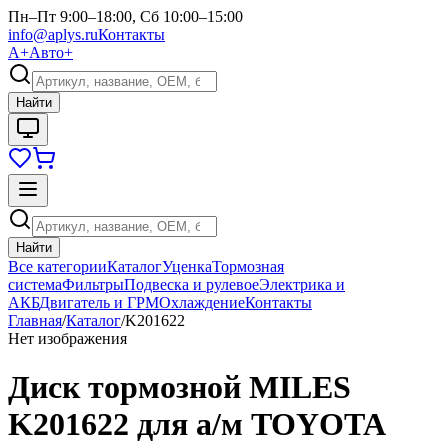
Пн–Пт 9:00–18:00, Сб 10:00–15:00
info@aplys.ru
Контакты
А+
Авто+
Найти
Найти
Все категории
Каталог
Уценка
Тормозная
система
Фильтры
Подвеска и рулевое
Электрика и
АКБ
Двигатель и ГРМ
Охлаждение
Контакты
Главная
/
Каталог
/
K201622
Нет изображения
Диск тормозной MILES
K201622 для а/м TOYOTA